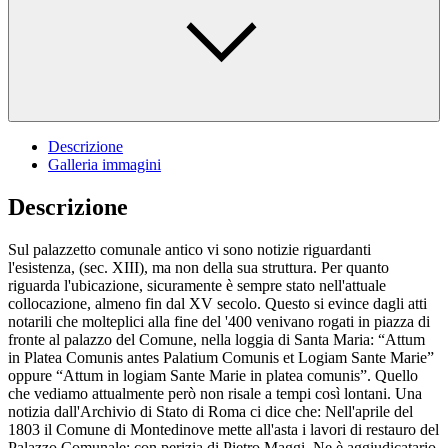
Descrizione
Galleria immagini
Descrizione
Sul palazzetto comunale antico vi sono notizie riguardanti
l'esistenza, (sec. XIII), ma non della sua struttura. Per quanto
riguarda l'ubicazione, sicuramente è sempre stato nell'attuale
collocazione, almeno fin dal XV secolo. Questo si evince dagli atti
notarili che molteplici alla fine del '400 venivano rogati in piazza di
fronte al palazzo del Comune, nella loggia di Santa Maria: “Attum
in Platea Comunis antes Palatium Comunis et Logiam Sante Marie”
oppure “Attum in logiam Sante Marie in platea comunis”. Quello
che vediamo attualmente però non risale a tempi così lontani. Una
notizia dall'Archivio di Stato di Roma ci dice che: Nell'aprile del
1803 il Comune di Montedinove mette all'asta i lavori di restauro del
Palazzo Comunale: con perizia di Pietro Maggi. Ne è aggiudicatario