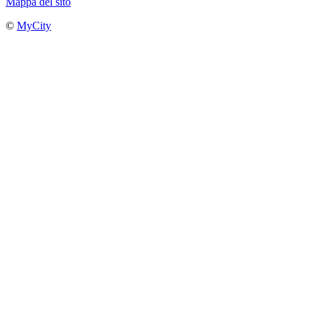
Mappa del sito
©
MyCity