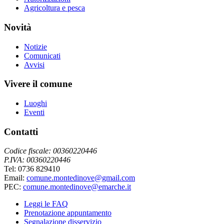
Agricoltura e pesca
Novità
Notizie
Comunicati
Avvisi
Vivere il comune
Luoghi
Eventi
Contatti
Codice fiscale: 00360220446
P.IVA: 00360220446
Tel: 0736 829410
Email:
comune.montedinove@gmail.com
PEC:
comune.montedinove@emarche.it
Leggi le FAQ
Prenotazione appuntamento
Segnalazione disservizio