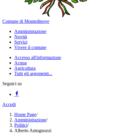
Comune di Montedinove
Amministrazione
Novità
Servizi
Vivere il comune
Accesso all'informazione
Acqua
Agricoltura
Tutti gli argomenti...
Seguici su
Accedi
Home Page
/
Amministrazione
/
Politici
/
Alberto Antognozzi