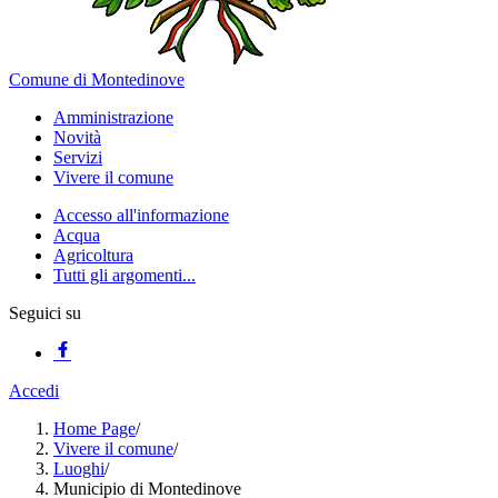
Comune di Montedinove
Amministrazione
Novità
Servizi
Vivere il comune
Accesso all'informazione
Acqua
Agricoltura
Tutti gli argomenti...
Seguici su
Accedi
Home Page
/
Vivere il comune
/
Luoghi
/
Municipio di Montedinove