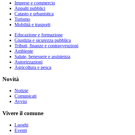
Imprese e commercio
Appalti pubblici
Catasto e urbanistica
Turismo
Mobilità e trasporti
Educazione e formazione
Giustizia e sicurezza pubblica
Tributi, finanze e contravvenzioni
Ambiente
Salute, benessere e assistenza
Autorizzazioni
Agricoltura e pesca
Novità
Notizie
Comunicati
Avvisi
Vivere il comune
Luoghi
Eventi