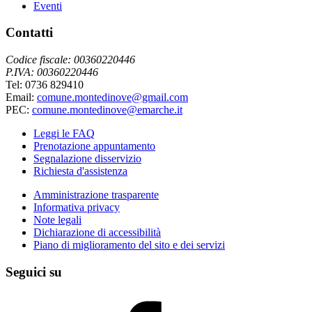
Eventi
Contatti
Codice fiscale: 00360220446
P.IVA: 00360220446
Tel: 0736 829410
Email:
comune.montedinove@gmail.com
PEC:
comune.montedinove@emarche.it
Leggi le FAQ
Prenotazione appuntamento
Segnalazione disservizio
Richiesta d'assistenza
Amministrazione trasparente
Informativa privacy
Note legali
Dichiarazione di accessibilità
Piano di miglioramento del sito e dei servizi
Seguici su