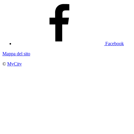
Facebook
Mappa del sito
©
MyCity