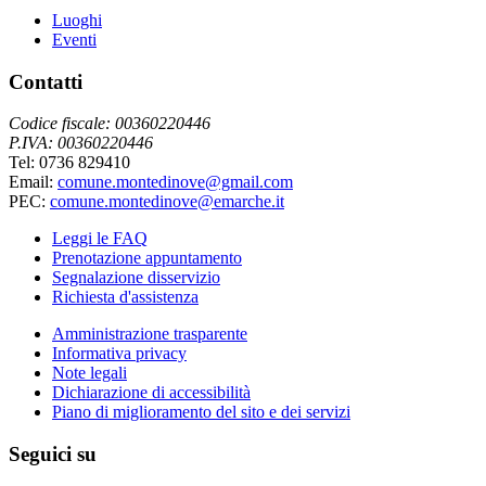
Luoghi
Eventi
Contatti
Codice fiscale: 00360220446
P.IVA: 00360220446
Tel: 0736 829410
Email:
comune.montedinove@gmail.com
PEC:
comune.montedinove@emarche.it
Leggi le FAQ
Prenotazione appuntamento
Segnalazione disservizio
Richiesta d'assistenza
Amministrazione trasparente
Informativa privacy
Note legali
Dichiarazione di accessibilità
Piano di miglioramento del sito e dei servizi
Seguici su